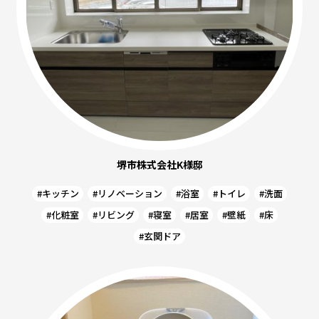
堺市株式会社K様邸
#キッチン
#リノベーション
#浴室
#トイレ
#洗面
#化粧室
#リビング
#寝室
#居室
#壁紙
#床
#玄関ドア