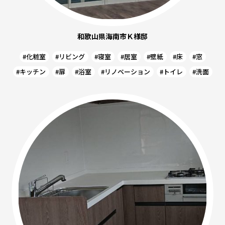
和歌山県海南市Ｋ様邸
#化粧室
#リビング
#寝室
#居室
#壁紙
#床
#窓
#キッチン
#扉
#浴室
#リノベーション
#トイレ
#洗面