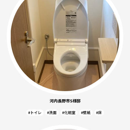
河内長野市S様邸
#トイレ
#洗面
#化粧室
#壁紙
#床