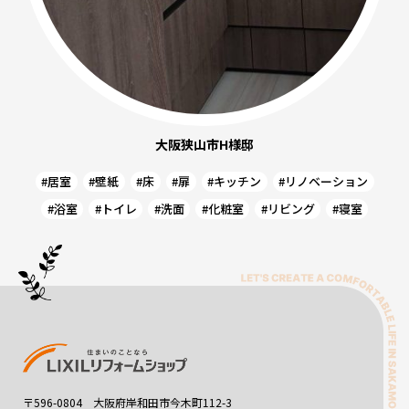
大阪狭山市H様邸
#居室
#壁紙
#床
#扉
#キッチン
#リノベーション
#浴室
#トイレ
#洗面
#化粧室
#リビング
#寝室
〒596-0804 大阪府岸和田市今木町112-3