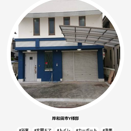
岸和田市Y様邸
#浴室
#玄関ドア
#トイレ
#カーポート
#洗面