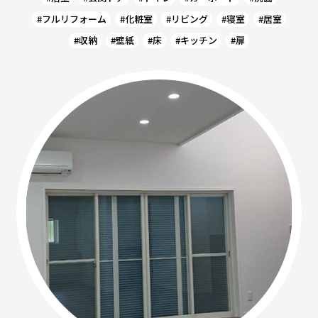
#フルリフォーム
#化粧室
#リビング
#寝室
#居室
#収納
#壁紙
#床
#キッチン
#扉