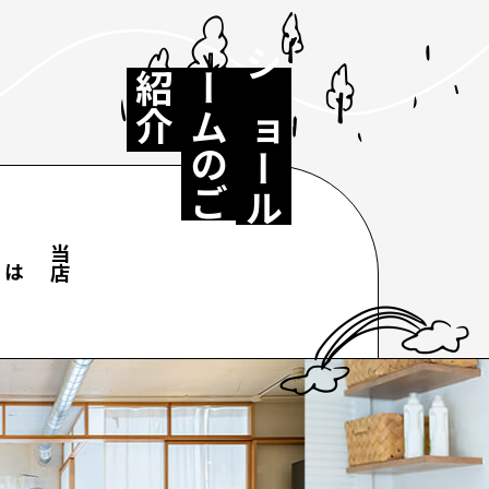
介
ー
紹
シ
ョ
ー
ル
ム
の
ご
当
店
で
は
ご
予
約
が
な
く
と
も
商
品
を
見
て
い
た
だ
け
ま
す