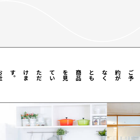
お
近
く
に
お
越
し
の
際
に
は
お
気
軽
に
ご
来
店
く
だ
い
。