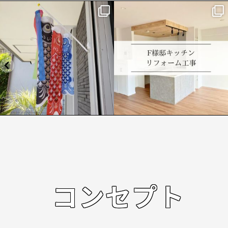
lixil.sakamoto
lixil.sakamoto
もう4月中旬で、黄砂も花粉症も全開で空
【F様邸】 キッチンリフォーム 施工事
ももやっていますね
...
例
...
4月 19
4月 10
コンセプト