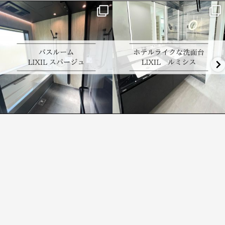
lixil.sakamoto
lixil.sakamoto
【S様邸】 バスルーム 施工事例
【S様邸】洗面台 施工事例
#ホテルライク#ユニットバス#お風呂#ス
#ホテルライク#洗面台#ルミシス
...
パージュ
...
3月 26
3月 28