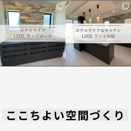
lixil.sakamoto
lixil.sakamoto
【S様邸】 キッチン カップボード 施
【S様邸】 キッチン 施工事例
工事例
...
#ホテルライク#キッチン#リシェルSI
...
4月 1
3月 29
ここちよい空間づくり