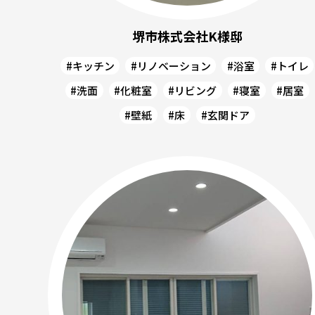
堺市株式会社K様邸
#キッチン
#リノベーション
#浴室
#トイレ
#洗面
#化粧室
#リビング
#寝室
#居室
#壁紙
#床
#玄関ドア