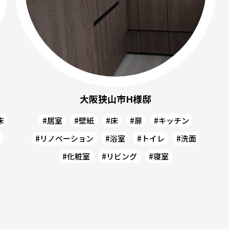
大阪狭山市H様邸
床
#居室
#壁紙
#床
#扉
#キッチン
#リノベーション
#浴室
#トイレ
#洗面
#化粧室
#リビング
#寝室