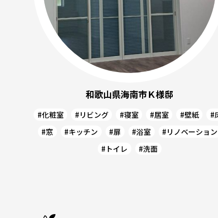
和歌山県海南市Ｋ様邸
#化粧室
#リビング
#寝室
#居室
#壁紙
#
#窓
#キッチン
#扉
#浴室
#リノベーション
#トイレ
#洗面