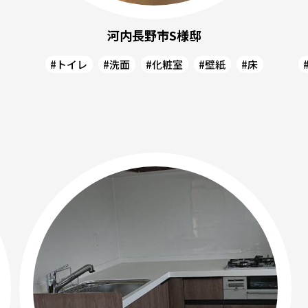
河内長野市S様邸
#トイレ
#洗面
#化粧室
#壁紙
#床