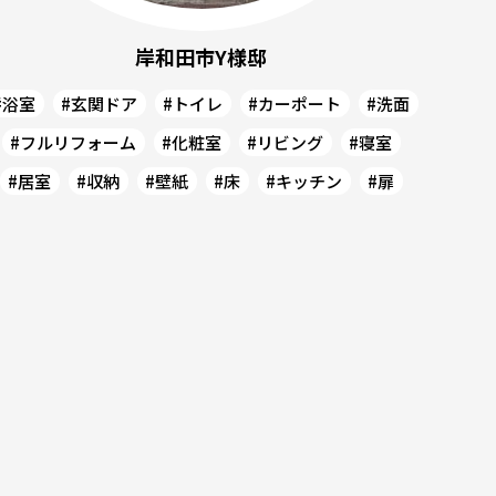
岸和田市Y様邸
#浴室
#玄関ドア
#トイレ
#カーポート
#洗面
#フルリフォーム
#化粧室
#リビング
#寝室
#居室
#収納
#壁紙
#床
#キッチン
#扉